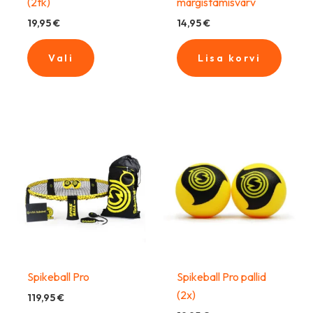
(2tk)
märgistamisvärv
19,95
€
14,95
€
Vali
Lisa korvi
Spikeball Pro
Spikeball Pro pallid
(2x)
119,95
€