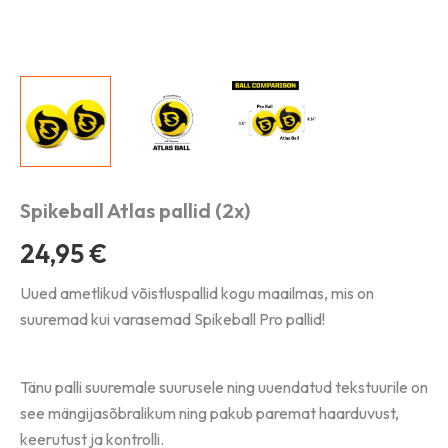
Spikeball Atlas pallid (2x)
24,95
€
Uued ametlikud võistluspallid kogu maailmas, mis on
suuremad kui varasemad Spikeball Pro pallid!
Tänu palli suuremale suurusele ning uuendatud tekstuurile on
see mängijasõbralikum ning pakub paremat haarduvust,
keerutust ja kontrolli.