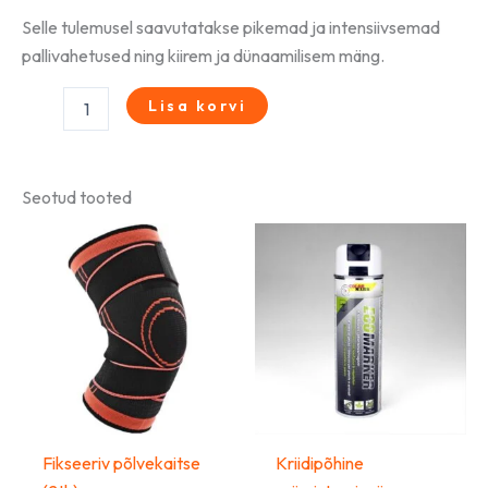
Selle tulemusel saavutatakse pikemad ja intensiivsemad
pallivahetused ning kiirem ja dünaamilisem mäng.
Lisa korvi
Seotud tooted
Sellel
tootel
on
mitu
varianti.
Valikuid
saab
teha
Fikseeriv põlvekaitse
Kriidipõhine
tootelehel.